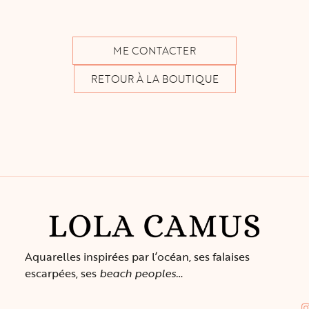
ME CONTACTER
RETOUR À LA BOUTIQUE
M
Aquarelles inspirées par l’océan, ses falaises
L
escarpées, ses
beach peoples…
B
Conf