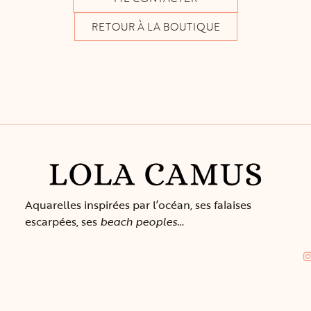
RETOUR À LA BOUTIQUE
M
Aquarelles inspirées par l’océan, ses falaises
L
escarpées, ses
beach peoples…
B
Conf
Co
Ex
et
Enc
li
et 
Retou