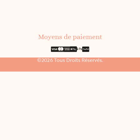
remb
C
Moyens de paiement
©2026 Tous Droits Réservés.