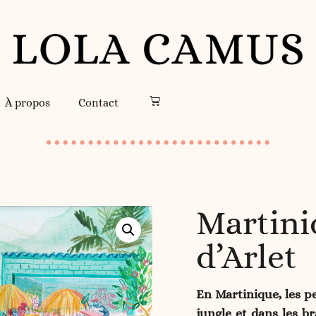
À propos
Contact
Martini
d’Arlet
En Martinique, les pe
jungle et dans les br