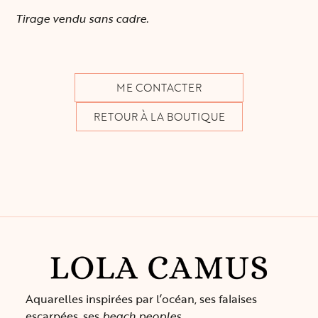
Tirage vendu sans cadre.
ME CONTACTER
RETOUR À LA BOUTIQUE
M
Aquarelles inspirées par l’océan, ses falaises
L
escarpées, ses
beach peoples…